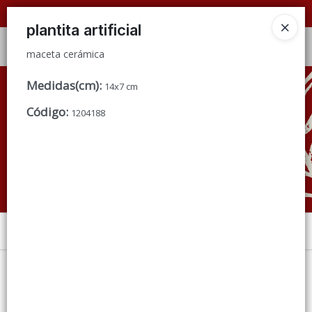
maceta cerámica
📦 VENTAS
POR MAYOR
ÚNICAMENTE 📦
plantita artificial
Ingresar a la Tienda
maceta cerámica
CÓMO COMPRAR
Medidas(cm)
:
14x7 cm
Código
:
1204188
QUIÉNES SOMOS
CONDICIONES DE VENTA
CONTACTO
Menú
maceta cerámica