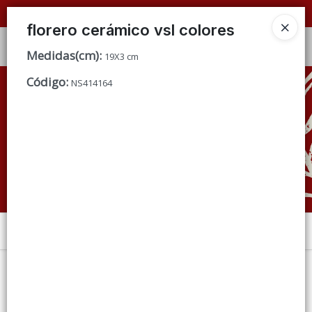
📦 VENTAS
POR MAYOR
ÚNICAMENTE 📦
florero cerámico vsl colores
Ingresar a la Tienda
Medidas(cm)
:
19X3 cm
Código
:
CÓMO COMPRAR
NS414164
QUIÉNES SOMOS
CONDICIONES DE VENTA
CONTACTO
Menú