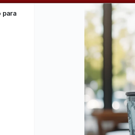
📦 VENTAS
POR MAYOR
ÚNICAMENTE 📦
o para
CÓMO COMPRAR
QUIÉNES SOMOS