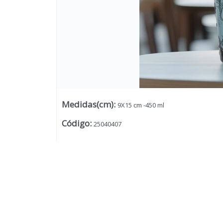
Medidas(cm)
:
9X15 cm -450 ml
Código
:
25040407