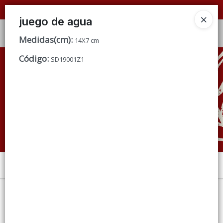
📦 VENTAS
POR MAYOR
ÚNICAMENTE 📦
juego de agua
Ingresar a la Tienda
Medidas(cm)
:
14X7 cm
Código
:
CÓMO COMPRAR
SD19001Z1
QUIÉNES SOMOS
CONDICIONES DE VENTA
CONTACTO
Menú