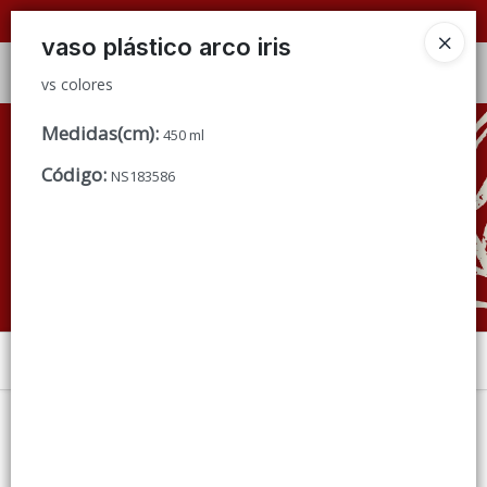
vs colores
📦 VENTAS
POR MAYOR
ÚNICAMENTE 📦
vaso plástico arco iris
Ingresar a la Tienda
vs colores
CÓMO COMPRAR
Medidas(cm)
:
450 ml
Código
:
NS183586
QUIÉNES SOMOS
CONDICIONES DE VENTA
CONTACTO
Menú
vs colores