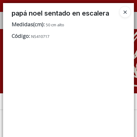
📦 VENTAS
POR MAYOR
ÚNICAMENTE 📦
papá noel sentado en escalera
Ingresar a la Tienda
Medidas(cm)
:
50 cm alto
Código
:
CÓMO COMPRAR
NS410717
QUIÉNES SOMOS
CONDICIONES DE VENTA
CONTACTO
Menú