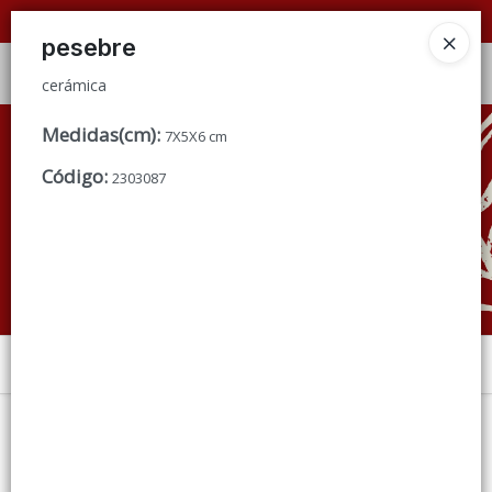
cerámica
📦 VENTAS
POR MAYOR
ÚNICAMENTE 📦
pesebre
Ingresar a la Tienda
cerámica
CÓMO COMPRAR
Medidas(cm)
:
7X5X6 cm
Código
:
2303087
QUIÉNES SOMOS
CONDICIONES DE VENTA
CONTACTO
Menú
cerámica