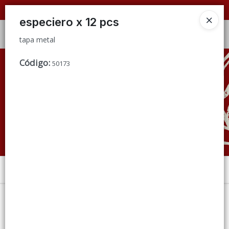
tapa metal
📦 VENTAS
POR MAYOR
ÚNICAMENTE 📦
especiero x 12 pcs
Ingresar a la Tienda
tapa metal
CÓMO COMPRAR
Código
:
50173
QUIÉNES SOMOS
CONDICIONES DE VENTA
CONTACTO
Menú
tapa metal