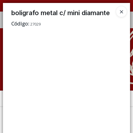
📦 VENTAS
POR MAYOR
ÚNICAMENTE 📦
boligrafo metal c/ mini diamante
Ingresar a la Tienda
Código
:
27029
CÓMO COMPRAR
QUIÉNES SOMOS
CONDICIONES DE VENTA
CONTACTO
Menú