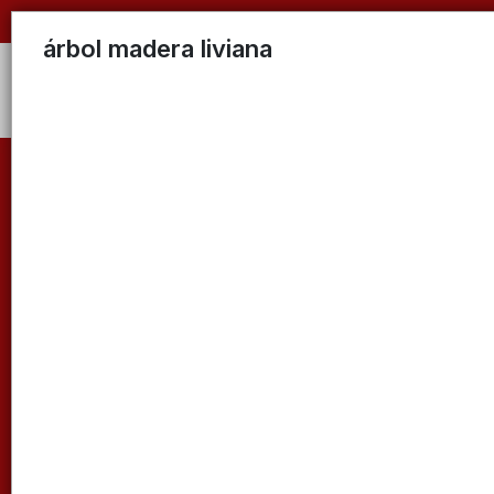
árbol madera liviana