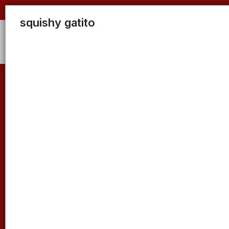
squishy gatito