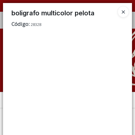
📦 VENTAS
POR MAYOR
ÚNICAMENTE 📦
boligrafo multicolor pelota
Ingresar a la Tienda
Código
:
28328
CÓMO COMPRAR
QUIÉNES SOMOS
CONDICIONES DE VENTA
CONTACTO
Menú