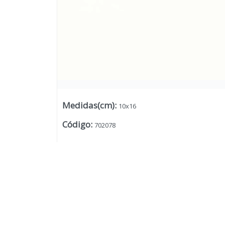
Medidas(cm)
:
10x16
Código
:
702078