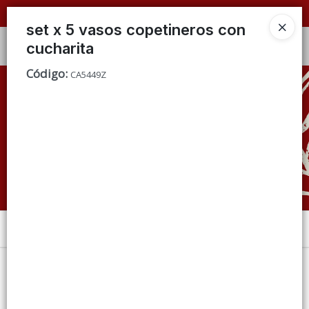
📦 VENTAS
POR MAYOR
ÚNICAMENTE 📦
set x 5 vasos copetineros con
cucharita
Ingresar a la Tienda
Código
:
CA5449Z
CÓMO COMPRAR
QUIÉNES SOMOS
CONDICIONES DE VENTA
CONTACTO
Menú