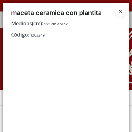
📦 VENTAS
POR MAYOR
ÚNICAMENTE 📦
maceta cerámica con plantita
Ingresar a la Tienda
Medidas(cm)
:
9x5 cm aprox
Código
:
CÓMO COMPRAR
1203249
QUIÉNES SOMOS
CONDICIONES DE VENTA
CONTACTO
Menú