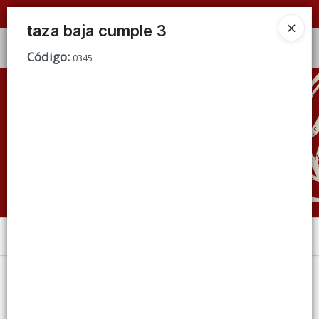
📦 VENTAS
POR MAYOR
ÚNICAMENTE 📦
taza baja cumple 3
Ingresar a la Tienda
Código
:
0345
CÓMO COMPRAR
QUIÉNES SOMOS
CONDICIONES DE VENTA
CONTACTO
Menú