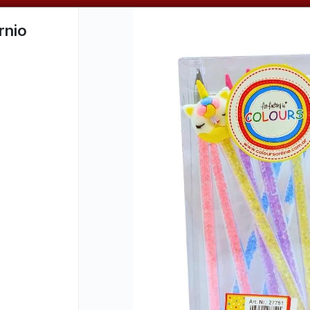
📦 VENTAS
POR MAYOR
ÚNICAMENTE 📦
rnio
CÓMO COMPRAR
QUIÉNES SOMOS