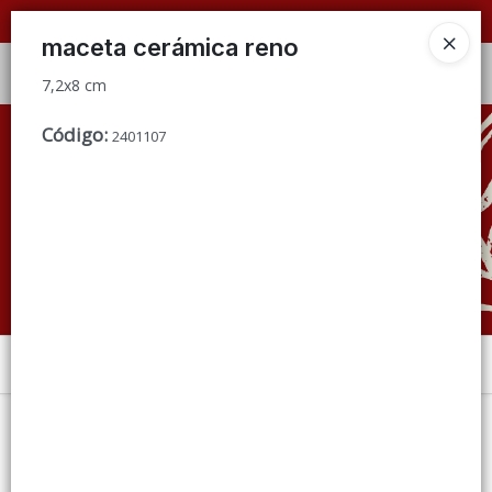
7,2x8 cm
📦 VENTAS
POR MAYOR
ÚNICAMENTE 📦
maceta cerámica reno
Ingresar a la Tienda
7,2x8 cm
CÓMO COMPRAR
Código
:
2401107
QUIÉNES SOMOS
CONDICIONES DE VENTA
CONTACTO
Menú
7,2x8 cm