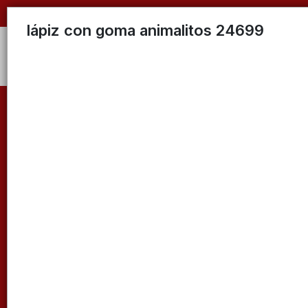
lápiz con goma animalitos 24699