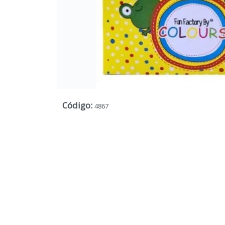
Código
:
4867