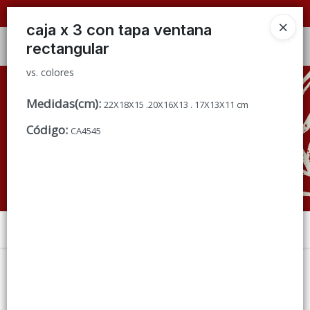
vs. colores
📦 VENTAS
POR MAYOR
ÚNICAMENTE 📦
caja x 3 con tapa ventana
rectangular
Ingresar a la Tienda
vs. colores
CÓMO COMPRAR
Medidas(cm)
:
22X18X15 .20X16X13 . 17X13X11 cm
QUIÉNES SOMOS
Código
:
CA4545
CONDICIONES DE VENTA
CONTACTO
Menú
vs. colores