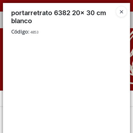
📦 VENTAS
POR MAYOR
ÚNICAMENTE 📦
portarretrato 6382 20x 30 cm
blanco
Ingresar a la Tienda
Código
:
4853
CÓMO COMPRAR
QUIÉNES SOMOS
CONDICIONES DE VENTA
CONTACTO
Menú