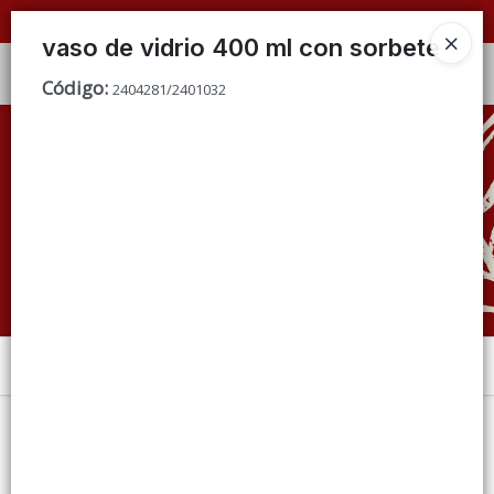
📦 VENTAS
POR MAYOR
ÚNICAMENTE 📦
vaso de vidrio 400 ml con sorbete
Ingresar a la Tienda
Código
:
2404281/2401032
CÓMO COMPRAR
QUIÉNES SOMOS
CONDICIONES DE VENTA
CONTACTO
Menú