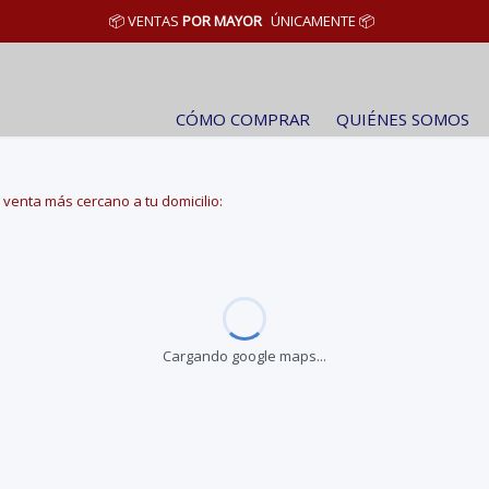
uidor -Importador 🚚Envíos al interior
📦 VENTAS
POR MAYOR
ÚNICAMENTE 📦
CÓMO COMPRAR
QUIÉNES SOMOS
venta más cercano a tu domicilio:
Cargando google maps...