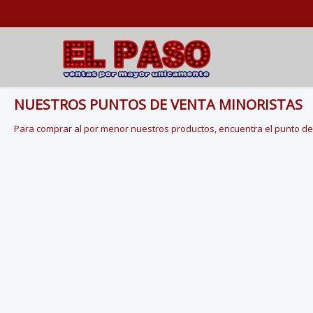
El Paso Mayorista ✨Regalería-Útiles- Infantil - Tazas - Mates✨ Distrib
NUESTROS PUNTOS DE VENTA MINORISTAS
Para comprar al por menor nuestros productos, encuentra el punto de 